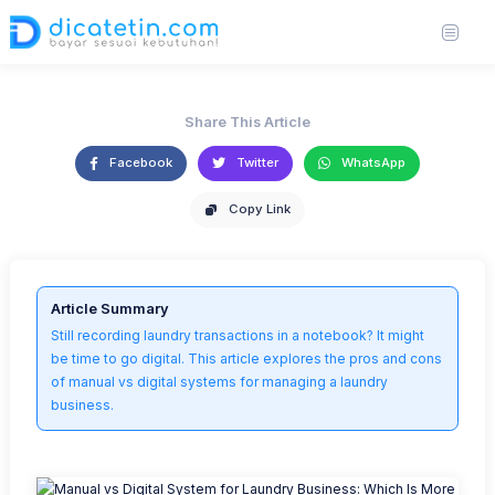
Efficient?
03 Jul 2025
4,019 views
1 min read
anshita-nair-Hs951eXWbow-unsplash (Small).jpg
Share This Article
Facebook
Twitter
WhatsApp
Copy Link
Article Summary
Still recording laundry transactions in a notebook? It might
be time to go digital. This article explores the pros and cons
of manual vs digital systems for managing a laundry
business.