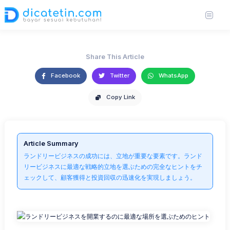
適な場所を選ぶためのヒント
https://unsplash.com/photos/a-run-down-building-sitting-in-the-middle-of-a-
22 Jun 2025
5,698 views
3 min read
field-LHz-k5oaS9A
Share This Article
Facebook
Twitter
WhatsApp
Copy Link
Article Summary
ランドリービジネスの成功には、立地が重要な要素です。ランド
リービジネスに最適な戦略的立地を選ぶための完全なヒントをチ
ェックして、顧客獲得と投資回収の迅速化を実現しましょう。