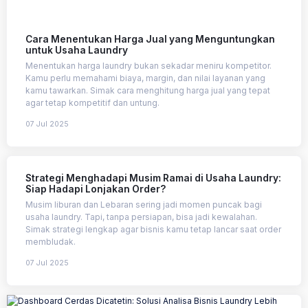
Cara Menentukan Harga Jual yang Menguntungkan
untuk Usaha Laundry
Menentukan harga laundry bukan sekadar meniru kompetitor.
Kamu perlu memahami biaya, margin, dan nilai layanan yang
kamu tawarkan. Simak cara menghitung harga jual yang tepat
agar tetap kompetitif dan untung.
07 Jul 2025
Strategi Menghadapi Musim Ramai di Usaha Laundry:
Siap Hadapi Lonjakan Order?
Musim liburan dan Lebaran sering jadi momen puncak bagi
usaha laundry. Tapi, tanpa persiapan, bisa jadi kewalahan.
Simak strategi lengkap agar bisnis kamu tetap lancar saat order
membludak.
07 Jul 2025