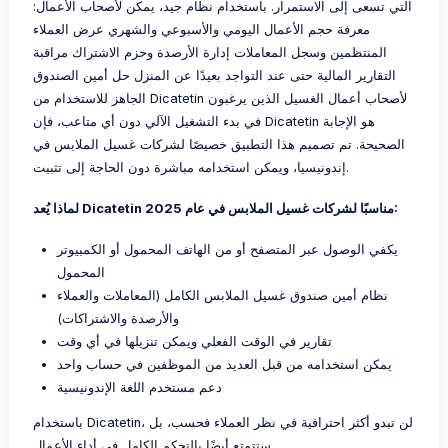
التي تسعى إلى الاستمرار. باستخدام نظام جيد، يمكن لأصحاب الأعمال:
معرفة حجم الأعمال اليومي والأسبوعي والشهري عرض العملاء
المنتظمين وسجل المعاملات إدارة الأرصدة وحزم الاشتراك مراقبة
التقارير المالية حتى عند التواجد بعيدًا عن المنزل حل أمين الصندوق
الجاهز للاستخدام من Dicatetin لأصحاب أعمال الغسيل الذين يرغبون
في بدء التشغيل الآلي دون أي متاعب، فإن Dicatetin هو الإجابة
الصحيحة. تم تصميم هذا التطبيق خصيصًا لشركات غسيل الملابس في
إندونيسيا، ويمكن استخدامه مباشرة دون الحاجة إلى تثبيت.
لماذا يُعد Dicatetin مناسبًا لشركات غسيل الملابس في عام 2025:
يكفي الوصول عبر المتصفح أو من الهاتف المحمول أو الكمبيوتر
المحمول
نظام أمين صندوق غسيل الملابس الكامل (المعاملات والعملاء
والأرصدة والاشتراكات)
تقارير في الوقت الفعلي ويمكن تنزيلها في أي وقت
يمكن استخدامه من قبل العديد من الموظفين في حساب واحد
دعم مستخدم اللغة الإندونيسية
باستخدام Dicatetin، لن تبدو أكثر احترافية في نظر العملاء فحسب، بل
ستتمتع أيضًا بالتحكم الكامل في أداء الأعمال.