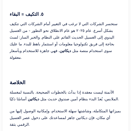
٥. التكيف = البقاء
ستخسر الشركات التي لا ترغب في التغيير أمام الشركات التي تتكيف
بشكل أسرع. عام ٢٠٢٥ هو عام الانطلاق نحو التطور - من الغسيل
اليدوي إلى الغسيل الحديث القائم على النظام. والخبر السار: لستَ
بحاجة إلى فريق تكنولوجيا معلومات أو استثمار باهظ للبدء. ما عليك
سوى استخدام منصة مثل
ديكاتين
، فهي جاهزة للاستخدام وبأسعار
معقولة.
الخلاصة
الأتمتة ليست معقدة إذا بدأتَ بالخطوات الصحيحة. بالنسبة لمغسلة
أساسًا ذكيًا.
الملابس، يُعدّ البدء بنظام أمين صندوق حديث مثل
ديكاتين
بميزاتها المتكاملة، وشاشتها سهلة الاستخدام، وإمكانية الوصول إليها من
أي مكان، فإن ديكاتين جاهز لمساعدتك على دخول عصر الغسيل
الرقمي بثقة.