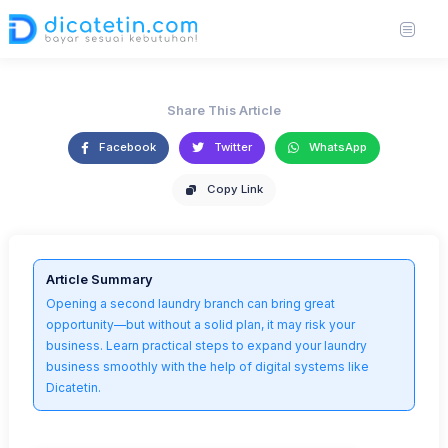
Branch Smoothly
30 Jun 2025
3,899 views
2 min read
oli-woodman-NH_WYPn-4Vc-unsplash (Small).jpg
Share This Article
Facebook
Twitter
WhatsApp
Copy Link
Article Summary
Opening a second laundry branch can bring great
opportunity—but without a solid plan, it may risk your
business. Learn practical steps to expand your laundry
business smoothly with the help of digital systems like
Dicatetin.