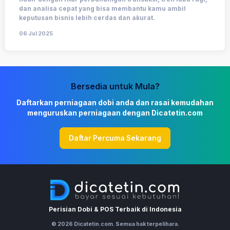
dan analisa cepat yang bisa membantu kamu ambil
keputusan bisnis lebih cerdas dan akurat.
06 Jul 2025
Bersedia untuk Mula?
Daftarkan perniagaan dobi anda dan rasai kemudahan
menguruskan perniagaan dengan Dicatetin.com
Daftar Percuma Sekarang
Perisian Dobi & POS Terbaik di Indonesia
© 2026 Dicatetin.com. Semua hak terpelihara.