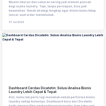
Musim liburan dan Lebaran sering jadi momen puncak
bagi usaha laundry. Tapi, tanpa persiapan, bisa jadi
kewalahan. Simak strategi lengkap agar bisnis kamu tetap
lancar saat order membludak.
07 Jul 2025
Dashboard Cerdas Dicatetin: Solusi Analisa Bisnis
Laundry Lebih Cepat & Tepat
Kini, kamu tak perlu lagi menebak-nebak performa bisnis
laundry setiap bulannya. Dashboard baru dari Dicatetin
hadir dengan fitur perbandingan transaksi, tren laba rugi,