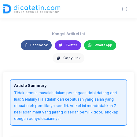
Sedar)
https://unsplash.com/photos/paying-with-a-card-at-the-laundromat-
24 Jun 2025
3,635 views
3 min read
KC5gkHST27c
Kongsi Artikel Ini
Facebook
Twitter
WhatsApp
Copy Link
Article Summary
Tidak semua masalah dalam perniagaan dobi datang dari
luar. Selalunya ia adalah dari keputusan yang salah yang
dibuat oleh pemiliknya sendiri. Artikel ini mendedahkan 7
kesilapan maut yang jarang disedari pemilik dobi, lengkap
dengan penyelesaiannya.