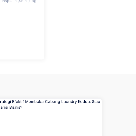
nsplash (Small).jpg