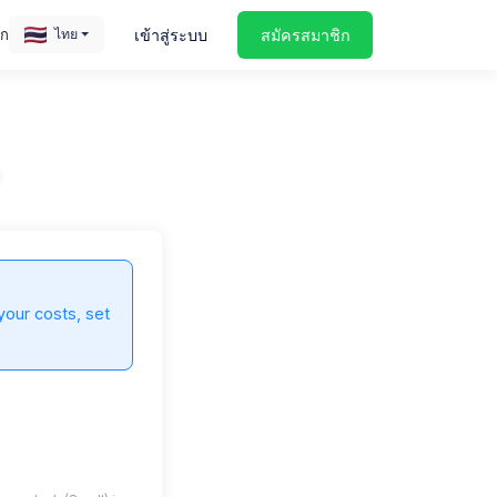
อก
เข้าสู่ระบบ
สมัครสมาชิก
ไทย
andrea-de-santis-ByKLhQUDmf0-unsplash (Small).jpg
your costs, set