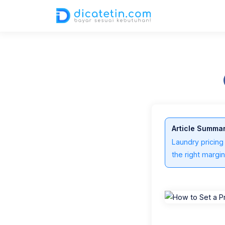
07 Jul 2025
5,632 views
1 min read
Article Summa
Laundry pricing
the right margin