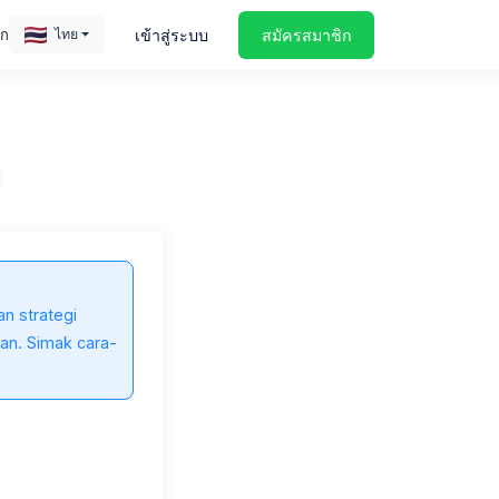
อก
เข้าสู่ระบบ
สมัครสมาชิก
ไทย
no-revisions-TyBnT0wowmw-unsplash (Small)
n strategi
an. Simak cara-