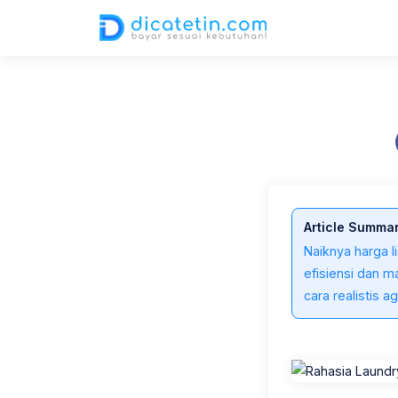
30 Jun 2025
3,562 views
2 min read
Article Summa
Naiknya harga l
efisiensi dan 
cara realistis 