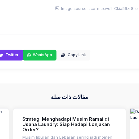
Image source: ace-maxwell-Ckia59zr8-o-u
Twitter
WhatsApp
Copy Link
مقالات ذات صلة
Strategi Menghadapi Musim Ramai di
Usaha Laundry: Siap Hadapi Lonjakan
Order?
Musim liburan dan Lebaran sering jadi momen