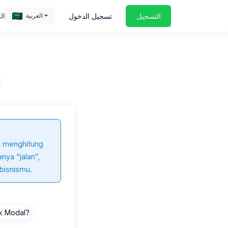
التسجيل
تسجيل الدخول
ال
العربية
ace-maxwell-Ckia59zr8-o-unsplash (Small).jpg
, menghitung
nya “jalan”,
 bisnismu.