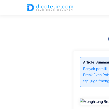
02 Jul 2025
4,789 views
2 min read
Article Summa
Banyak pemilik
Break Even Poin
tapi juga “meng