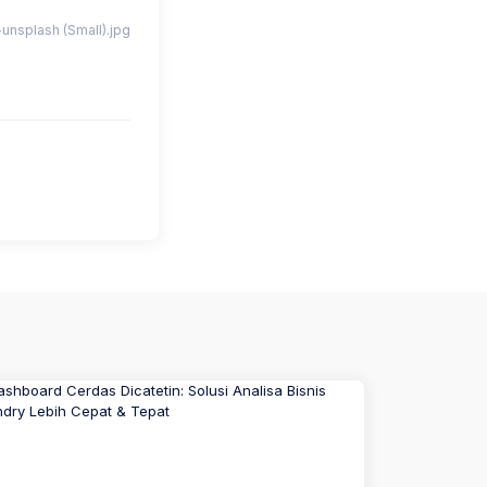
nsplash (Small).jpg