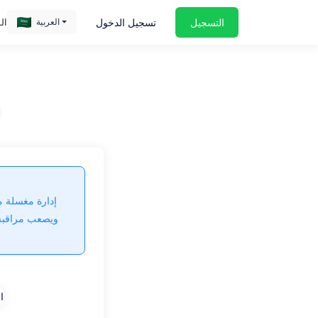
التسجيل
تسجيل الدخول
ال
العربية
ash.com/photos/a-person-holding-a-credit-card-and-a-cell-phone-qjBnhje7bVk
إدارة مغسلة 
ويصعب مراقبة 