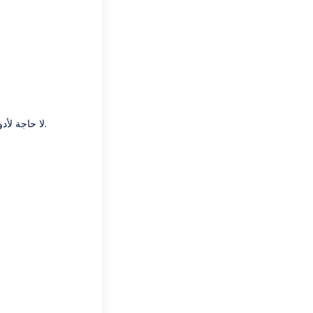
لا حاجة لأدوات خاصة، فقط هاتف محمول واتصال بالإنترنت - مناسب لكل من عملاء الغسيل المبتدئين والحاليين.