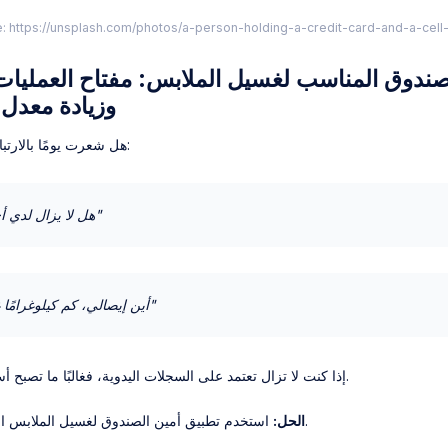
: https://unsplash.com/photos/a-person-holding-a-credit-card-and-a-cel
وزيادة معدل 
هل شعرت يومًا بالارتباك عندما سأل العملاء:
"هل لا يزال لدي أي طرود متبقية؟"
"أين إيصالي، كم كيلوغرامًا غسلت بالأمس؟"
إذا كنت لا تزال تعتمد على السجلات اليدوية، فغالبًا ما تصبح أسئلة مثل هذه مشكلة.
استخدم تطبيق أمين الصندوق لغسيل الملابس المصمم لنوع عملك.
الحل: