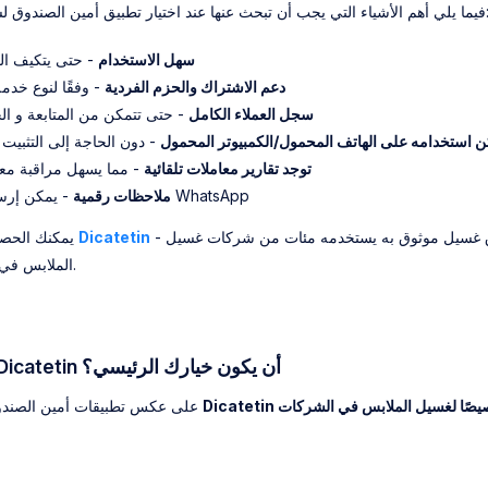
تي يجب أن تبحث عنها عند اختيار تطبيق أمين الصندوق لشركة غسيل الملابس:
سهل الاستخدام
- حتى يتكيف ا
دعم الاشتراك والحزم الفردية
- وفقًا لنوع خدم
سجل العملاء الكامل
- حتى تتمكن من المتابعة و ال
ن استخدامه على الهاتف المحمول/الكمبيوتر المحمول
- دون الحاجة إلى التثبيت 
توجد تقارير معاملات تلقائية
- مما يسهل مراقبة مع
- يمكن إرسالها مباشرة عبر WhatsApp
ملاحظات رقمية
- تطبيق أمين صندوق غسيل موثوق به يستخدمه مئات من شركات غسيل
Dicatetin
يمكنك الحصول على كل هذا على
الملابس في جميع أنحاء إندونيسيا.
📱 لماذا يستحق Dicatetin أن يكون خيارك الرئيسي؟
Dicate خصيصًا لغسيل الملابس في الشركات
على عكس تطبيقات أمين الصندوق العادية، تم تصميم