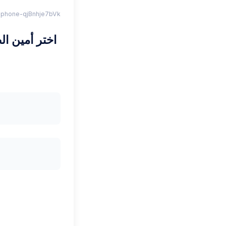
l-phone-qjBnhje7bVk