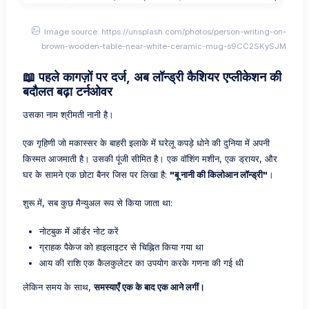
Image source: https://unsplash.com/photos/person-writing-on-
brown-wooden-table-near-white-ceramic-mug-s9CC2SKySJM
📖 पहले कागज़ों पर दर्ज, अब लॉन्ड्री कैशियर एप्लीकेशन की
बदौलत बढ़ा टर्नओवर
उसका नाम श्रीमती नानी है।
एक गृहिणी जो मकास्सर के बाहरी इलाके में घरेलू कपड़े धोने की दुनिया में अपनी
किस्मत आजमाती है। उसकी पूंजी सीमित है। एक वॉशिंग मशीन, एक ड्रायर, और
घर के सामने एक छोटा बैनर जिस पर लिखा है:
"बू नानी की किलोआन लॉन्ड्री"
।
शुरू में, सब कुछ मैन्युअल रूप से किया जाता था:
नोटबुक में ऑर्डर नोट करें
ग्राहक पैकेज को हाइलाइटर से चिह्नित किया गया था
आय की राशि एक कैलकुलेटर का उपयोग करके गणना की गई थी
लेकिन समय के साथ,
समस्याएँ एक के बाद एक आने लगीं।