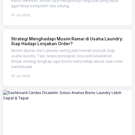
kamu tawarkan. Simak cara menghitung harga jual yang tepat
agar tetap kompetitif dan untung.
07 Jul 2025
Strategi Menghadapi Musim Ramai di Usaha Laundry:
Siap Hadapi Lonjakan Order?
Musim liburan dan Lebaran sering jadi momen puncak bagi
usaha laundry. Tapi, tanpa persiapan, bisa jadi kewalahan.
Simak strategi lengkap agar bisnis kamu tetap lancar saat order
membludak.
07 Jul 2025