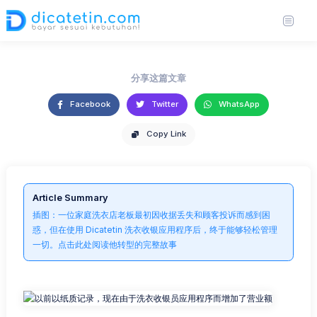
应用程序而增加了营业额
https://unsplash.com/photos/person-writing-on-brown-wooden-table-near-
27 Jun 2025
3,573 views
2 min read
white-ceramic-mug-s9CC2SKySJM
分享这篇文章
Facebook
Twitter
WhatsApp
Copy Link
Article Summary
插图：一位家庭洗衣店老板最初因收据丢失和顾客投诉而感到困
惑，但在使用 Dicatetin 洗衣收银应用程序后，终于能够轻松管理
一切。点击此处阅读他转型的完整故事