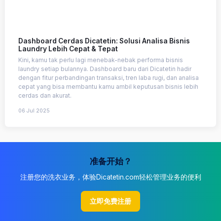
Dashboard Cerdas Dicatetin: Solusi Analisa Bisnis
Laundry Lebih Cepat & Tepat
Kini, kamu tak perlu lagi menebak-nebak performa bisnis
laundry setiap bulannya. Dashboard baru dari Dicatetin hadir
dengan fitur perbandingan transaksi, tren laba rugi, dan analisa
cepat yang bisa membantu kamu ambil keputusan bisnis lebih
cerdas dan akurat.
06 Jul 2025
准备开始？
注册您的洗衣业务，体验Dicatetin.com轻松管理业务的便利
立即免费注册