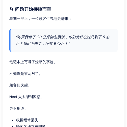
🌀 问题开始接踵而至
星期一早上，一位顾客生气地走进来：
“昨天我付了 20 公斤的包裹钱，你们为什么说只剩下 5 公
斤？我记下来了，还有 9 公斤！”
笔记本上写满了潦草的字迹。
不知道是谁写对了。
顾客们失望。
Nani 太太感到困惑。
更不用说：
收据经常丢失
顾客的洗衣被调换