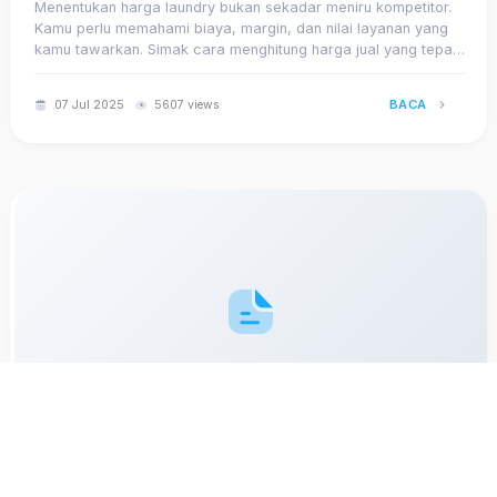
Menentukan harga laundry bukan sekadar meniru kompetitor.
Kamu perlu memahami biaya, margin, dan nilai layanan yang
kamu tawarkan. Simak cara menghitung harga jual yang tepat
agar tetap kompetitif dan untung.
BACA
07 Jul 2025
5607 views
Strategi Menghadapi Musim Ramai di Usaha Laundry:
Siap Hadapi Lonjakan Order?